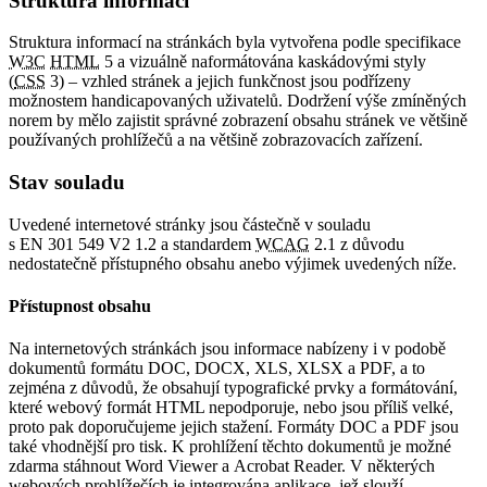
Struktura informací
Struktura informací na stránkách byla vytvořena podle specifikace
W3C
HTML
5 a vizuálně naformátována kaskádovými styly
(
CSS
3) – vzhled stránek a jejich funkčnost jsou podřízeny
možnostem handicapovaných uživatelů. Dodržení výše zmíněných
norem by mělo zajistit správné zobrazení obsahu stránek ve většině
používaných prohlížečů a na většině zobrazovacích zařízení.
Stav souladu
Uvedené internetové stránky jsou částečně v souladu
s EN 301 549 V2 1.2 a standardem
WCAG
2.1 z důvodu
nedostatečně přístupného obsahu anebo výjimek uvedených níže.
Přístupnost obsahu
Na internetových stránkách jsou informace nabízeny i v podobě
dokumentů formátu DOC, DOCX, XLS, XLSX a PDF, a to
zejména z důvodů, že obsahují typografické prvky a formátování,
které webový formát HTML nepodporuje, nebo jsou příliš velké,
proto pak doporučujeme jejich stažení. Formáty DOC a PDF jsou
také vhodnější pro tisk. K prohlížení těchto dokumentů je možné
zdarma stáhnout Word Viewer a Acrobat Reader. V některých
webových prohlížečích je integrována aplikace, jež slouží