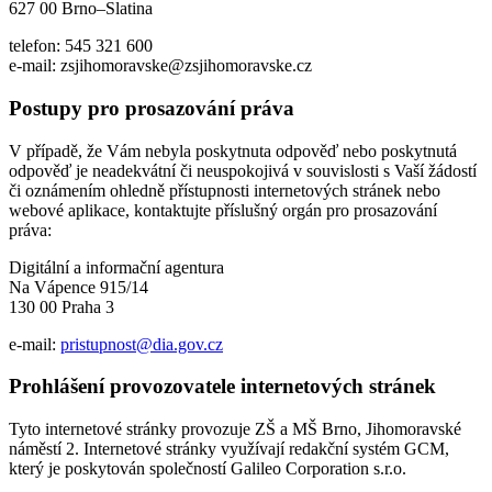
627 00 Brno–Slatina
telefon: 545 321 600
e-mail: zsjihomoravske@zsjihomoravske.cz
Postupy pro prosazování práva
V případě, že Vám nebyla poskytnuta odpověď nebo poskytnutá
odpověď je neadekvátní či neuspokojivá v souvislosti s Vaší žádostí
či oznámením ohledně přístupnosti internetových stránek nebo
webové aplikace, kontaktujte příslušný orgán pro prosazování
práva:
Digitální a informační agentura
Na Vápence 915/14
130 00 Praha 3
e-mail:
pristupnost@dia.gov.cz
Prohlášení provozovatele internetových stránek
Tyto internetové stránky provozuje ZŠ a MŠ Brno, Jihomoravské
náměstí 2. Internetové stránky využívají redakční systém GCM,
který je poskytován společností Galileo Corporation s.r.o.