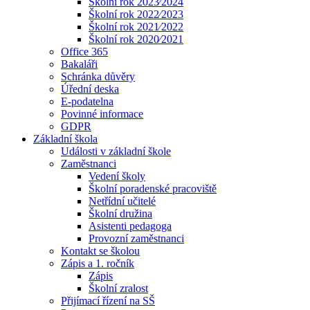
Školní rok 2023⁄2024
Školní rok 2022⁄2023
Školní rok 2021⁄2022
Školní rok 2020⁄2021
Office 365
Bakaláři
Schránka důvěry
Úřední deska
E-podatelna
Povinné informace
GDPR
Základní škola
Události v základní škole
Zaměstnanci
Vedení školy
Školní poradenské pracoviště
Netřídní učitelé
Školní družina
Asistenti pedagoga
Provozní zaměstnanci
Kontakt se školou
Zápis a 1. ročník
Zápis
Školní zralost
Přijímací řízení na SŠ