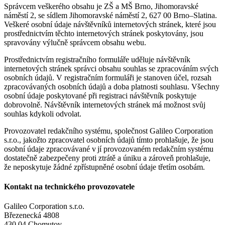
Správcem veškerého obsahu je ZŠ a MŠ Brno, Jihomoravské
náměstí 2, se sídlem Jihomoravské náměstí 2, 627 00 Brno–Slatina.
Veškeré osobní údaje návštěvníků internetových stránek, které jsou
prostřednictvím těchto internetových stránek poskytovány, jsou
spravovány výlučně správcem obsahu webu.
Prostřednictvím registračního formuláře uděluje návštěvník
internetových stránek správci obsahu souhlas se zpracováním svých
osobních údajů. V registračním formuláři je stanoven účel, rozsah
zpracovávaných osobních údajů a doba platnosti souhlasu. Všechny
osobní údaje poskytované při registraci návštěvník poskytuje
dobrovolně. Návštěvník internetových stránek má možnost svůj
souhlas kdykoli odvolat.
Provozovatel redakčního systému, společnost Galileo Corporation
s.r.o., jakožto zpracovatel osobních údajů tímto prohlašuje, že jsou
osobní údaje zpracovávané v jí provozovaném redakčním systému
dostatečně zabezpečeny proti ztrátě a úniku a zároveň prohlašuje,
že neposkytuje žádné zpřístupněné osobní údaje třetím osobám.
Kontakt na technického provozovatele
Galileo Corporation s.r.o.
Březenecká 4808
430 04 Chomutov