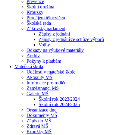
Prevence
Školní družina
Kroužky
Pronájem tělocvičen
Školská rada
Žákovský parlament
Zápisy z jednání
Zápisy z jednání⁄ze schůze výborů
Volby
Odkazy na výukové materiály
Archiv
Pokyny k platbám
Mateřská škola
Události v mateřské škole
Aktuality MŠ
Informace pro rodiče
Zaměstnanci MŠ
Galerie MŠ
Školní rok 2023⁄2024
Školní rok 2024⁄2025
Organizace dne
Dokumenty MŠ
Zápis do MŠ
Zdravá MŠ
Kroužky MŠ