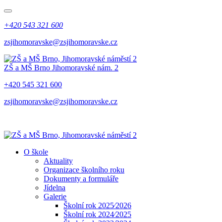
+420 543 321 600
zsjihomoravske@zsjihomoravske.cz
ZŠ a MŠ Brno
Jihomoravské nám. 2
+420 545 321 600
zsjihomoravske@zsjihomoravske.cz
O škole
Aktuality
Organizace školního roku
Dokumenty a formuláře
Jídelna
Galerie
Školní rok 2025⁄2026
Školní rok 2024⁄2025