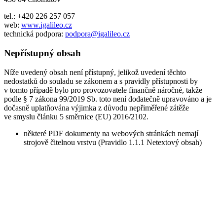
tel.: +420 226 257 057
web:
www.igalileo.cz
technická podpora:
podpora@igalileo.cz
Nepřístupný obsah
Níže uvedený obsah není přístupný, jelikož uvedení těchto
nedostatků do souladu se zákonem a s pravidly přístupnosti by
v tomto případě bylo pro provozovatele finančně náročné, takže
podle § 7 zákona 99/2019 Sb. toto není dodatečně upravováno a je
dočasně uplatňována výjimka z důvodu nepřiměřené zátěže
ve smyslu článku 5 směrnice (EU) 2016/2102.
některé PDF dokumenty na webových stránkách nemají
strojově čitelnou vrstvu (Pravidlo 1.1.1 Netextový obsah)