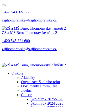
+420 543 321 600
zsjihomoravske@zsjihomoravske.cz
ZŠ a MŠ Brno
Jihomoravské nám. 2
+420 545 321 600
zsjihomoravske@zsjihomoravske.cz
O škole
Aktuality
Organizace školního roku
Dokumenty a formuláře
Jídelna
Galerie
Školní rok 2025⁄2026
Školní rok 2024⁄2025