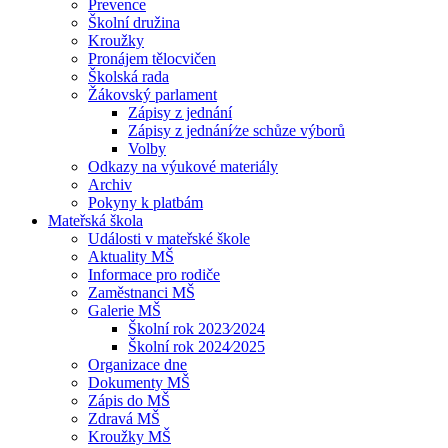
Prevence
Školní družina
Kroužky
Pronájem tělocvičen
Školská rada
Žákovský parlament
Zápisy z jednání
Zápisy z jednání⁄ze schůze výborů
Volby
Odkazy na výukové materiály
Archiv
Pokyny k platbám
Mateřská škola
Události v mateřské škole
Aktuality MŠ
Informace pro rodiče
Zaměstnanci MŠ
Galerie MŠ
Školní rok 2023⁄2024
Školní rok 2024⁄2025
Organizace dne
Dokumenty MŠ
Zápis do MŠ
Zdravá MŠ
Kroužky MŠ