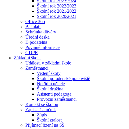
Školní rok 2023⁄2024
Školní rok 2022⁄2023
Školní rok 2021⁄2022
Školní rok 2020⁄2021
Office 365
Bakaláři
Schránka důvěry
Úřední deska
E-podatelna
Povinné informace
GDPR
Základní škola
Události v základní škole
Zaměstnanci
Vedení školy
Školní poradenské pracoviště
Netřídní učitelé
Školní družina
Asistenti pedagoga
Provozní zaměstnanci
Kontakt se školou
Zápis a 1. ročník
Zápis
Školní zralost
Přijímací řízení na SŠ