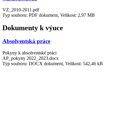
VZ_2010-2011.pdf
Typ souboru: PDF dokument, Velikost: 2,97 MB
Dokumenty k výuce
Absolventská práce
Pokyny k absolventské práci
AP_pokyny 2022_2023.docx
Typ souboru: DOCX dokument, Velikost: 542,46 kB
Periodická tabulka prvků
Periodická tabulka prvků.pdf
Typ souboru: PDF dokument, Velikost: 425,5 kB
O škole
Aktuality
Organizace školního roku
Dokumenty a formuláře
Jídelna