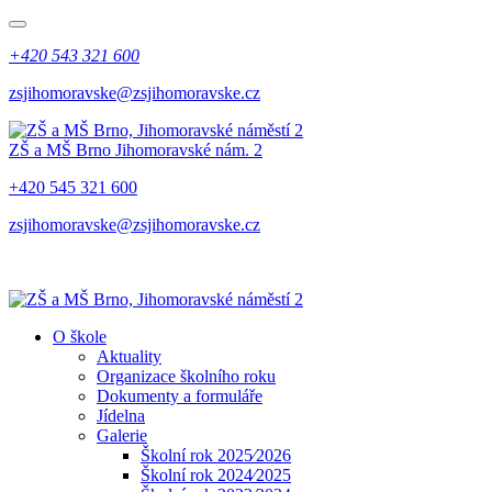
+420 543 321 600
zsjihomoravske@zsjihomoravske.cz
ZŠ a MŠ Brno
Jihomoravské nám. 2
+420 545 321 600
zsjihomoravske@zsjihomoravske.cz
O škole
Aktuality
Organizace školního roku
Dokumenty a formuláře
Jídelna
Galerie
Školní rok 2025⁄2026
Školní rok 2024⁄2025