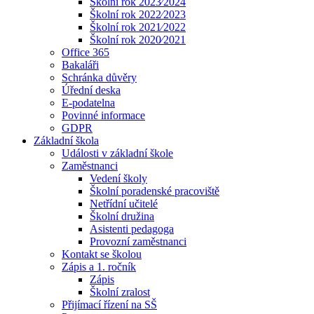
Školní rok 2023⁄2024
Školní rok 2022⁄2023
Školní rok 2021⁄2022
Školní rok 2020⁄2021
Office 365
Bakaláři
Schránka důvěry
Úřední deska
E-podatelna
Povinné informace
GDPR
Základní škola
Události v základní škole
Zaměstnanci
Vedení školy
Školní poradenské pracoviště
Netřídní učitelé
Školní družina
Asistenti pedagoga
Provozní zaměstnanci
Kontakt se školou
Zápis a 1. ročník
Zápis
Školní zralost
Přijímací řízení na SŠ