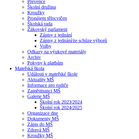
Prevence
Školní družina
Kroužky
Pronájem tělocvičen
Školská rada
Žákovský parlament
Zápisy z jednání
Zápisy z jednání⁄ze schůze výborů
Volby
Odkazy na výukové materiály
Archiv
Pokyny k platbám
Mateřská škola
Události v mateřské škole
Aktuality MŠ
Informace pro rodiče
Zaměstnanci MŠ
Galerie MŠ
Školní rok 2023⁄2024
Školní rok 2024⁄2025
Organizace dne
Dokumenty MŠ
Zápis do MŠ
Zdravá MŠ
Kroužky MŠ