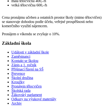
malá tělocvična 400,-/h
velká tělocvična 600,-/h
Cena pronájmu učeben a ostatních prostor školy (mimo tělocvičen)
se stanovuje dohodou podle účelu, veřejné prospěšnosti nebo
komerčního využití nájemcem.
Pronájem o víkendu se zvyšuje o 10%.
Základní škola
Události v základní škole
Zaměstnanci
Kontakt se školou
Zápis a 1. ročník
Přijímací řízení na SŠ
Prevence
Školní družina
Kroužky
Pronájem tělocvičen
Školská rada
Žákovský parlament
Odkazy na výukové materiály
Archiv