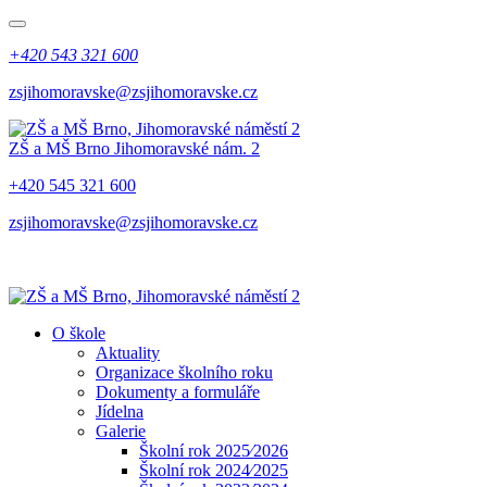
+420 543 321 600
zsjihomoravske@zsjihomoravske.cz
ZŠ a MŠ Brno
Jihomoravské nám. 2
+420 545 321 600
zsjihomoravske@zsjihomoravske.cz
O škole
Aktuality
Organizace školního roku
Dokumenty a formuláře
Jídelna
Galerie
Školní rok 2025⁄2026
Školní rok 2024⁄2025