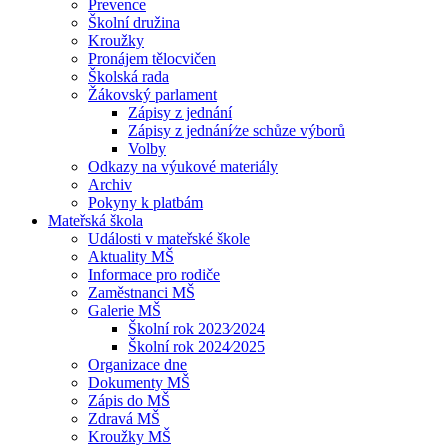
Prevence
Školní družina
Kroužky
Pronájem tělocvičen
Školská rada
Žákovský parlament
Zápisy z jednání
Zápisy z jednání⁄ze schůze výborů
Volby
Odkazy na výukové materiály
Archiv
Pokyny k platbám
Mateřská škola
Události v mateřské škole
Aktuality MŠ
Informace pro rodiče
Zaměstnanci MŠ
Galerie MŠ
Školní rok 2023⁄2024
Školní rok 2024⁄2025
Organizace dne
Dokumenty MŠ
Zápis do MŠ
Zdravá MŠ
Kroužky MŠ