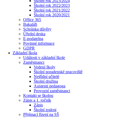
Školní rok 2023⁄2024
Školní rok 2022⁄2023
Školní rok 2021⁄2022
Školní rok 2020⁄2021
Office 365
Bakaláři
Schránka důvěry
Úřední deska
E-podatelna
Povinné informace
GDPR
Základní škola
Události v základní škole
Zaměstnanci
Vedení školy
Školní poradenské pracoviště
Netřídní učitelé
Školní družina
Asistenti pedagoga
Provozní zaměstnanci
Kontakt se školou
Zápis a 1. ročník
Zápis
Školní zralost
Přijímací řízení na SŠ