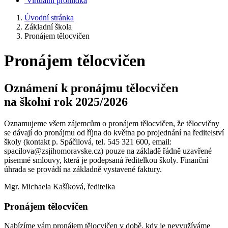
Virtuální prohlídka
Úvodní stránka
Základní škola
Pronájem tělocvičen
Pronájem tělocvičen
Oznámení k pronájmu tělocvičen
na školní rok 2025/2026
Oznamujeme všem zájemcům o pronájem tělocvičen, že tělocvičny
se dávají do pronájmu od října do května po projednání na ředitelství
školy (kontakt p. Spáčilová, tel. 545 321 600, email:
spacilova@zsjihomoravske.cz) pouze na základě řádně uzavřené
písemné smlouvy, která je podepsaná ředitelkou školy. Finanční
úhrada se provádí na základně vystavené faktury.
Mgr. Michaela Kašíková, ředitelka
Pronájem tělocvičen
Nabízíme vám pronájem tělocvičen v době, kdy je nevyužíváme