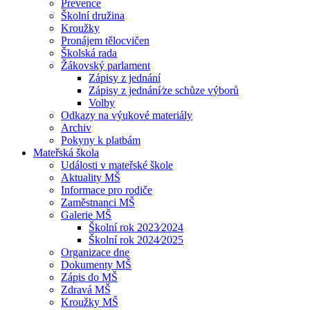
Prevence
Školní družina
Kroužky
Pronájem tělocvičen
Školská rada
Žákovský parlament
Zápisy z jednání
Zápisy z jednání⁄ze schůze výborů
Volby
Odkazy na výukové materiály
Archiv
Pokyny k platbám
Mateřská škola
Události v mateřské škole
Aktuality MŠ
Informace pro rodiče
Zaměstnanci MŠ
Galerie MŠ
Školní rok 2023⁄2024
Školní rok 2024⁄2025
Organizace dne
Dokumenty MŠ
Zápis do MŠ
Zdravá MŠ
Kroužky MŠ