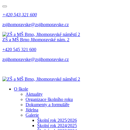
+420 543 321 600
zsjihomoravske@zsjihomoravske.cz
ZŠ a MŠ Brno
Jihomoravské nám. 2
+420 545 321 600
zsjihomoravske@zsjihomoravske.cz
O škole
Aktuality
Organizace školního roku
Dokumenty a formuláře
Jídelna
Galerie
Školní rok 2025⁄2026
Školní rok 2024⁄2025