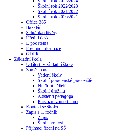
Školní rok 2023⁄2024
Školní rok 2022⁄2023
Školní rok 2021⁄2022
Školní rok 2020⁄2021
Office 365
Bakaláři
Schránka důvěry
Úřední deska
E-podatelna
Povinné informace
GDPR
Základní škola
Události v základní škole
Zaměstnanci
Vedení školy
Školní poradenské pracoviště
Netřídní učitelé
Školní družina
Asistenti pedagoga
Provozní zaměstnanci
Kontakt se školou
Zápis a 1. ročník
Zápis
Školní zralost
Přijímací řízení na SŠ