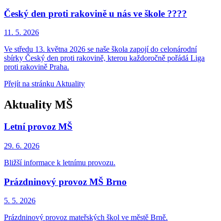
Český den proti rakovině u nás ve škole ????
11. 5.
2026
Ve středu 13. května 2026 se naše škola zapojí do celonárodní
sbírky Český den proti rakovině, kterou každoročně pořádá Liga
proti rakovině Praha.
Přejít na stránku Aktuality
Aktuality MŠ
Letní provoz MŠ
29. 6.
2026
Bližší informace k letnímu provozu.
Prázdninový provoz MŠ Brno
5. 5.
2026
Prázdninový provoz mateřských škol ve městě Brně.