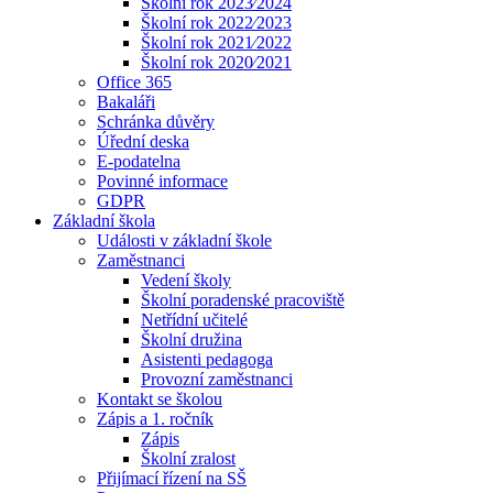
Školní rok 2023⁄2024
Školní rok 2022⁄2023
Školní rok 2021⁄2022
Školní rok 2020⁄2021
Office 365
Bakaláři
Schránka důvěry
Úřední deska
E-podatelna
Povinné informace
GDPR
Základní škola
Události v základní škole
Zaměstnanci
Vedení školy
Školní poradenské pracoviště
Netřídní učitelé
Školní družina
Asistenti pedagoga
Provozní zaměstnanci
Kontakt se školou
Zápis a 1. ročník
Zápis
Školní zralost
Přijímací řízení na SŠ