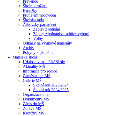
Prevence
Školní družina
Kroužky
Pronájem tělocvičen
Školská rada
Žákovský parlament
Zápisy z jednání
Zápisy z jednání⁄ze schůze výborů
Volby
Odkazy na výukové materiály
Archiv
Pokyny k platbám
Mateřská škola
Události v mateřské škole
Aktuality MŠ
Informace pro rodiče
Zaměstnanci MŠ
Galerie MŠ
Školní rok 2023⁄2024
Školní rok 2024⁄2025
Organizace dne
Dokumenty MŠ
Zápis do MŠ
Zdravá MŠ
Kroužky MŠ