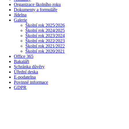
Organizace školního roku
Dokumenty a formuláře
Jídelna
Galerie
Školní rok 2025⁄2026
Školní rok 2024⁄2025
Školní rok 2023⁄2024
Školní rok 2022⁄2023
Školní rok 2021⁄2022
Školní rok 2020⁄2021
Office 365
Bakaláři
Schránka důvěry
Úřední deska
E-podatelna
Povinné informace
GDPR