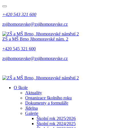
+420 543 321 600
zsjihomoravske@zsjihomoravske.cz
ZŠ a MŠ Brno
Jihomoravské nám. 2
+420 545 321 600
zsjihomoravske@zsjihomoravske.cz
O škole
Aktuality
Organizace školního roku
Dokumenty a formuláře
Jídelna
Galerie
Školní rok 2025⁄2026
Školní rok 2024⁄2025