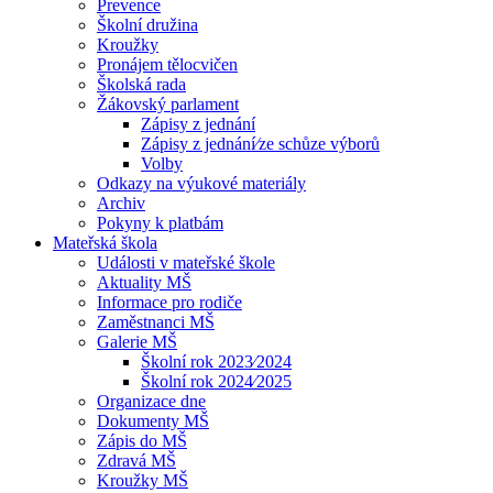
Prevence
Školní družina
Kroužky
Pronájem tělocvičen
Školská rada
Žákovský parlament
Zápisy z jednání
Zápisy z jednání⁄ze schůze výborů
Volby
Odkazy na výukové materiály
Archiv
Pokyny k platbám
Mateřská škola
Události v mateřské škole
Aktuality MŠ
Informace pro rodiče
Zaměstnanci MŠ
Galerie MŠ
Školní rok 2023⁄2024
Školní rok 2024⁄2025
Organizace dne
Dokumenty MŠ
Zápis do MŠ
Zdravá MŠ
Kroužky MŠ