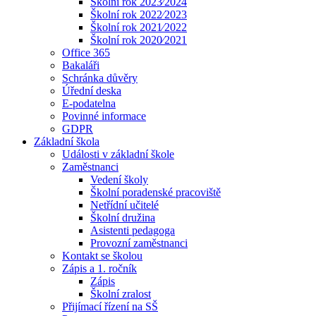
Školní rok 2023⁄2024
Školní rok 2022⁄2023
Školní rok 2021⁄2022
Školní rok 2020⁄2021
Office 365
Bakaláři
Schránka důvěry
Úřední deska
E-podatelna
Povinné informace
GDPR
Základní škola
Události v základní škole
Zaměstnanci
Vedení školy
Školní poradenské pracoviště
Netřídní učitelé
Školní družina
Asistenti pedagoga
Provozní zaměstnanci
Kontakt se školou
Zápis a 1. ročník
Zápis
Školní zralost
Přijímací řízení na SŠ