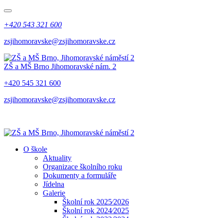
+420 543 321 600
zsjihomoravske@zsjihomoravske.cz
ZŠ a MŠ Brno
Jihomoravské nám. 2
+420 545 321 600
zsjihomoravske@zsjihomoravske.cz
O škole
Aktuality
Organizace školního roku
Dokumenty a formuláře
Jídelna
Galerie
Školní rok 2025⁄2026
Školní rok 2024⁄2025