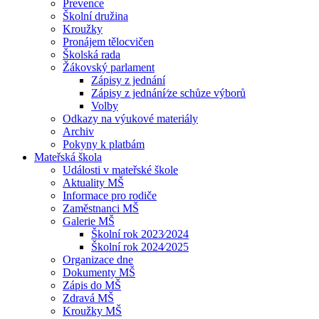
Prevence
Školní družina
Kroužky
Pronájem tělocvičen
Školská rada
Žákovský parlament
Zápisy z jednání
Zápisy z jednání⁄ze schůze výborů
Volby
Odkazy na výukové materiály
Archiv
Pokyny k platbám
Mateřská škola
Události v mateřské škole
Aktuality MŠ
Informace pro rodiče
Zaměstnanci MŠ
Galerie MŠ
Školní rok 2023⁄2024
Školní rok 2024⁄2025
Organizace dne
Dokumenty MŠ
Zápis do MŠ
Zdravá MŠ
Kroužky MŠ