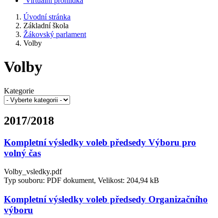
Virtuální prohlídka
Úvodní stránka
Základní škola
Žákovský parlament
Volby
Volby
Kategorie
2017/2018
Kompletní výsledky voleb předsedy Výboru pro
volný čas
Volby_vsledky.pdf
Typ souboru: PDF dokument, Velikost: 204,94 kB
Kompletní výsledky voleb předsedy Organizačního
výboru