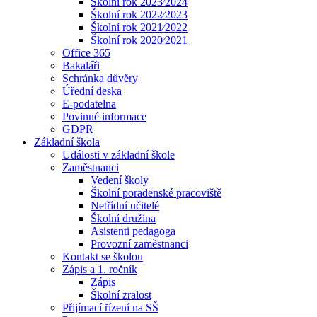
Školní rok 2023⁄2024
Školní rok 2022⁄2023
Školní rok 2021⁄2022
Školní rok 2020⁄2021
Office 365
Bakaláři
Schránka důvěry
Úřední deska
E-podatelna
Povinné informace
GDPR
Základní škola
Události v základní škole
Zaměstnanci
Vedení školy
Školní poradenské pracoviště
Netřídní učitelé
Školní družina
Asistenti pedagoga
Provozní zaměstnanci
Kontakt se školou
Zápis a 1. ročník
Zápis
Školní zralost
Přijímací řízení na SŠ