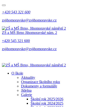
+420 543 321 600
zsjihomoravske@zsjihomoravske.cz
ZŠ a MŠ Brno
Jihomoravské nám. 2
+420 545 321 600
zsjihomoravske@zsjihomoravske.cz
O škole
Aktuality
Organizace školního roku
Dokumenty a formuláře
Jídelna
Galerie
Školní rok 2025⁄2026
Školní rok 2024⁄2025