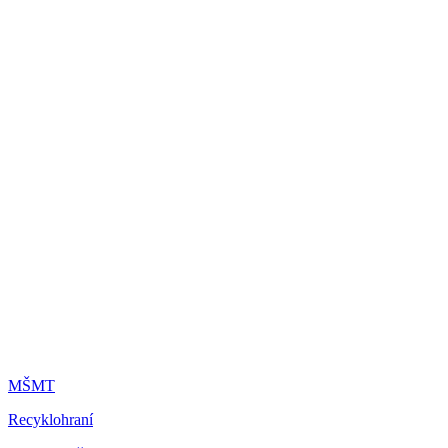
MŠMT
Recyklohraní