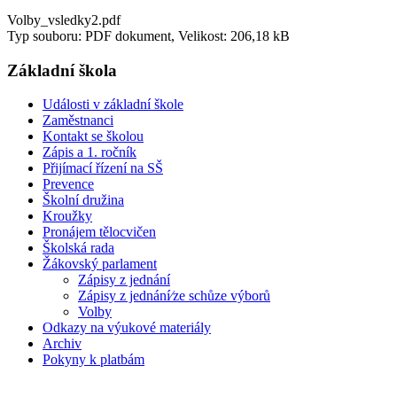
Volby_vsledky2.pdf
Typ souboru: PDF dokument, Velikost: 206,18 kB
Základní škola
Události v základní škole
Zaměstnanci
Kontakt se školou
Zápis a 1. ročník
Přijímací řízení na SŠ
Prevence
Školní družina
Kroužky
Pronájem tělocvičen
Školská rada
Žákovský parlament
Zápisy z jednání
Zápisy z jednání⁄ze schůze výborů
Volby
Odkazy na výukové materiály
Archiv
Pokyny k platbám