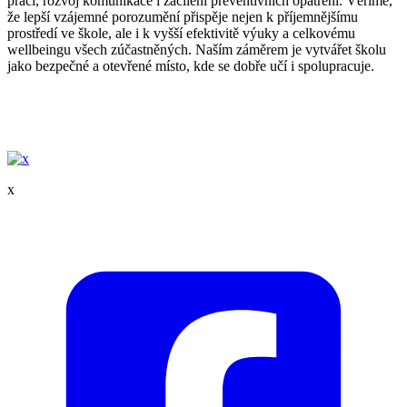
práci, rozvoj komunikace i zacílení preventivních opatření. Věříme,
že lepší vzájemné porozumění přispěje nejen k příjemnějšímu
prostředí ve škole, ale i k vyšší efektivitě výuky a celkovému
wellbeingu všech zúčastněných. Naším záměrem je vytvářet školu
jako bezpečné a otevřené místo, kde se dobře učí i spolupracuje.
x