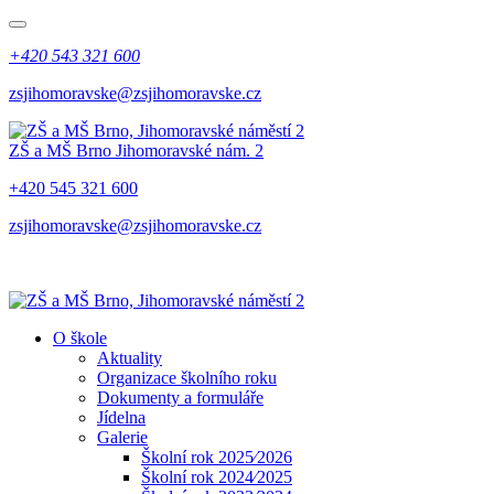
+420 543 321 600
zsjihomoravske@zsjihomoravske.cz
ZŠ a MŠ Brno
Jihomoravské nám. 2
+420 545 321 600
zsjihomoravske@zsjihomoravske.cz
O škole
Aktuality
Organizace školního roku
Dokumenty a formuláře
Jídelna
Galerie
Školní rok 2025⁄2026
Školní rok 2024⁄2025