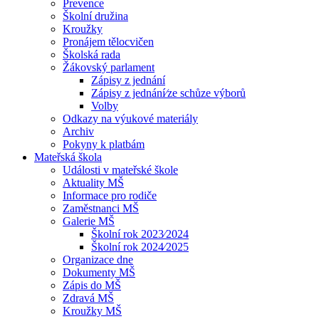
Prevence
Školní družina
Kroužky
Pronájem tělocvičen
Školská rada
Žákovský parlament
Zápisy z jednání
Zápisy z jednání⁄ze schůze výborů
Volby
Odkazy na výukové materiály
Archiv
Pokyny k platbám
Mateřská škola
Události v mateřské škole
Aktuality MŠ
Informace pro rodiče
Zaměstnanci MŠ
Galerie MŠ
Školní rok 2023⁄2024
Školní rok 2024⁄2025
Organizace dne
Dokumenty MŠ
Zápis do MŠ
Zdravá MŠ
Kroužky MŠ