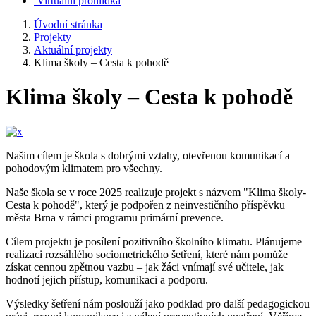
Virtuální prohlídka
Úvodní stránka
Projekty
Aktuální projekty
Klima školy – Cesta k pohodě
Klima školy – Cesta k pohodě
Našim cílem je škola s dobrými vztahy, otevřenou komunikací a
pohodovým klimatem pro všechny.
Naše škola se v roce 2025 realizuje projekt s názvem "Klima školy-
Cesta k pohodě", který je podpořen z neinvestičního příspěvku
města Brna v rámci programu primární prevence.
Cílem projektu je posílení pozitivního školního klimatu. Plánujeme
realizaci rozsáhlého sociometrického šetření, které nám pomůže
získat cennou zpětnou vazbu – jak žáci vnímají své učitele, jak
hodnotí jejich přístup, komunikaci a podporu.
Výsledky šetření nám poslouží jako podklad pro další pedagogickou