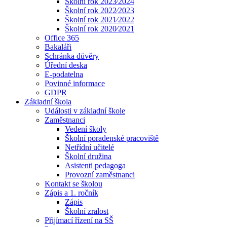
Školní rok 2023⁄2024
Školní rok 2022⁄2023
Školní rok 2021⁄2022
Školní rok 2020⁄2021
Office 365
Bakaláři
Schránka důvěry
Úřední deska
E-podatelna
Povinné informace
GDPR
Základní škola
Události v základní škole
Zaměstnanci
Vedení školy
Školní poradenské pracoviště
Netřídní učitelé
Školní družina
Asistenti pedagoga
Provozní zaměstnanci
Kontakt se školou
Zápis a 1. ročník
Zápis
Školní zralost
Přijímací řízení na SŠ