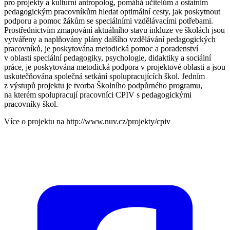
pro projekty a kulturní antropolog, pomáhá učitelům a ostatním
pedagogickým pracovníkům hledat optimální cesty, jak poskytnout
podporu a pomoc žákům se speciálními vzdělávacími potřebami.
Prostřednictvím zmapování aktuálního stavu inkluze ve školách jsou
vytvářeny a naplňovány plány dalšího vzdělávání pedagogických
pracovníků, je poskytována metodická pomoc a poradenství
v oblasti speciální pedagogiky, psychologie, didaktiky a sociální
práce, je poskytována metodická podpora v projektové oblasti a jsou
uskutečňována společná setkání spolupracujících škol. Jedním
z výstupů projektu je tvorba Školního podpůrného programu,
na kterém spolupracují pracovníci CPIV s pedagogickými
pracovníky škol.
Více o projektu na http://www.nuv.cz/projekty/cpiv