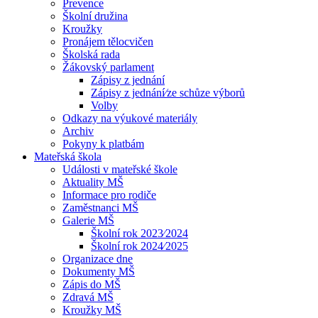
Prevence
Školní družina
Kroužky
Pronájem tělocvičen
Školská rada
Žákovský parlament
Zápisy z jednání
Zápisy z jednání⁄ze schůze výborů
Volby
Odkazy na výukové materiály
Archiv
Pokyny k platbám
Mateřská škola
Události v mateřské škole
Aktuality MŠ
Informace pro rodiče
Zaměstnanci MŠ
Galerie MŠ
Školní rok 2023⁄2024
Školní rok 2024⁄2025
Organizace dne
Dokumenty MŠ
Zápis do MŠ
Zdravá MŠ
Kroužky MŠ