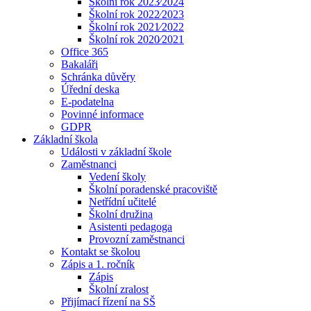
Školní rok 2023⁄2024
Školní rok 2022⁄2023
Školní rok 2021⁄2022
Školní rok 2020⁄2021
Office 365
Bakaláři
Schránka důvěry
Úřední deska
E-podatelna
Povinné informace
GDPR
Základní škola
Události v základní škole
Zaměstnanci
Vedení školy
Školní poradenské pracoviště
Netřídní učitelé
Školní družina
Asistenti pedagoga
Provozní zaměstnanci
Kontakt se školou
Zápis a 1. ročník
Zápis
Školní zralost
Přijímací řízení na SŠ