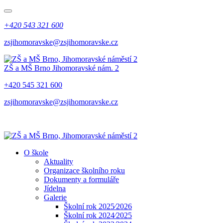
+420 543 321 600
zsjihomoravske@zsjihomoravske.cz
ZŠ a MŠ Brno
Jihomoravské nám. 2
+420 545 321 600
zsjihomoravske@zsjihomoravske.cz
O škole
Aktuality
Organizace školního roku
Dokumenty a formuláře
Jídelna
Galerie
Školní rok 2025⁄2026
Školní rok 2024⁄2025