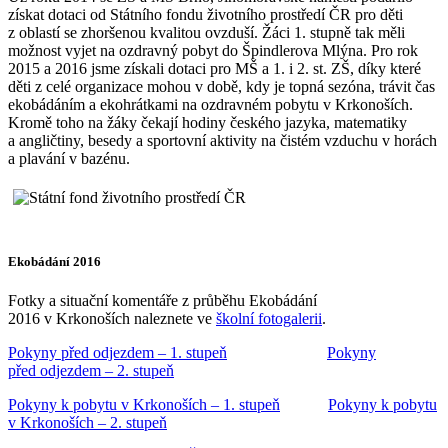
získat dotaci od Státního fondu životního prostředí ČR pro děti
z oblastí se zhoršenou kvalitou ovzduší. Žáci 1. stupně tak měli
možnost vyjet na ozdravný pobyt do Špindlerova Mlýna. Pro rok
2015 a 2016 jsme získali dotaci pro MŠ a 1. i 2. st. ZŠ, díky které
děti z celé organizace mohou v době, kdy je topná sezóna, trávit čas
ekobádáním a ekohrátkami na ozdravném pobytu v Krkonoších.
Kromě toho na žáky čekají hodiny českého jazyka, matematiky
a angličtiny, besedy a sportovní aktivity na čistém vzduchu v horách
a plavání v bazénu.
Ekobádání 2016
Fotky a situační komentáře z průběhu Ekobádání
2016 v Krkonoších naleznete ve
školní fotogalerii
.
Pokyny před odjezdem – 1. stupeň
Pokyny
před odjezdem – 2. stupeň
Pokyny k pobytu v Krkonoších – 1. stupeň
Pokyny k pobytu
v Krkonoších – 2. stupeň