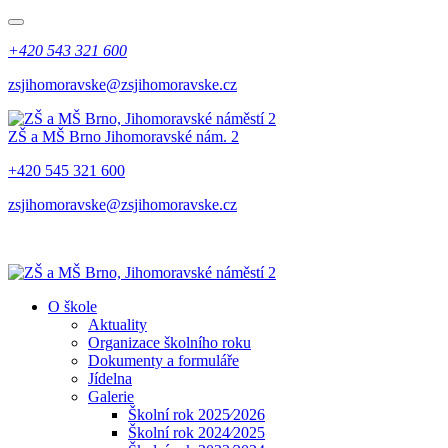
+420 543 321 600
zsjihomoravske@zsjihomoravske.cz
ZŠ a MŠ Brno
Jihomoravské nám. 2
+420 545 321 600
zsjihomoravske@zsjihomoravske.cz
O škole
Aktuality
Organizace školního roku
Dokumenty a formuláře
Jídelna
Galerie
Školní rok 2025⁄2026
Školní rok 2024⁄2025