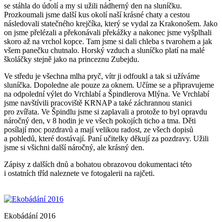
se stáhla do údolí a my si užili nádherný den na sluníčku.
Prozkoumali jsme další kus okolí naší krásné chaty a cestou
následovali statečného krejčíka, který se vydal za Krakonošem. Jako
on jsme přelézali a překonávali překážky a nakonec jsme vyšplhali
skoro až na vrchol kopce. Tam jsme si dali chleba s tvarohem a jak
všem panečku chutnalo. Horský vzduch a sluníčko platí na malé
školáčky stejně jako na princeznu Zubejdu.
Ve středu je všechna mlha pryč, vítr ji odfoukl a tak si užíváme
sluníčka. Dopoledne ale pouze za oknem. Učíme se a připravujeme
na odpolední výlet do Vrchlabí a Špindlerova Mlýna. Ve Vrchlabí
jsme navštívili pracoviště KRNAP a také záchrannou stanici
pro zvířata. Ve Špindlu jsme si zaplavali a protože to byl opravdu
náročný den, v 8 hodin je ve všech pokojích ticho a tma. Děti
posílají moc pozdravů a mají velikou radost, ze všech dopisů
a pohledů, které dostávají. Paní učitelky děkují za pozdravy. Užili
jsme si všichni další náročný, ale krásný den.
Zápisy z dalších dnů a bohatou obrazovou dokumentaci této
i ostatních tříd naleznete ve fotogalerii na rajčeti.
Ekobádání 2016