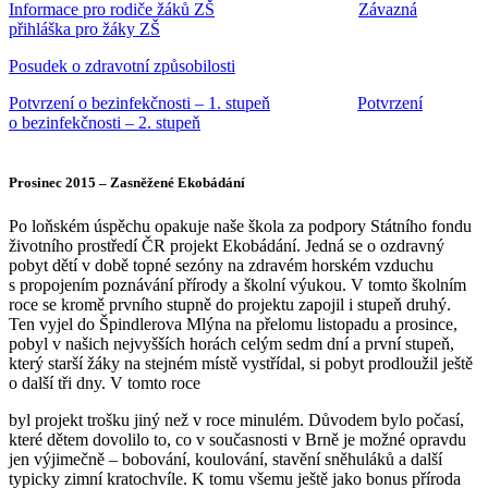
Informace pro rodiče žáků ZŠ
Závazná
přihláška pro žáky ZŠ
Posudek o zdravotní způsobilosti
Potvrzení o bezinfekčnosti – 1. stupeň
Potvrzení
o bezinfekčnosti – 2. stupeň
Prosinec 2015 – Zasněžené Ekobádání
Po loňském úspěchu opakuje naše škola za podpory Státního fondu
životního prostředí ČR projekt Ekobádání. Jedná se o ozdravný
pobyt dětí v době topné sezóny na zdravém horském vzduchu
s propojením poznávání přírody a školní výukou. V tomto školním
roce se kromě prvního stupně do projektu zapojil i stupeň druhý.
Ten vyjel do Špindlerova Mlýna na přelomu listopadu a prosince,
pobyl v našich nejvyšších horách celým sedm dní a první stupeň,
který starší žáky na stejném místě vystřídal, si pobyt prodloužil ještě
o další tři dny. V tomto roce
byl projekt trošku jiný než v roce minulém. Důvodem bylo počasí,
které dětem dovolilo to, co v současnosti v Brně je možné opravdu
jen výjimečně – bobování, koulování, stavění sněhuláků a další
typicky zimní kratochvíle. K tomu všemu ještě jako bonus příroda