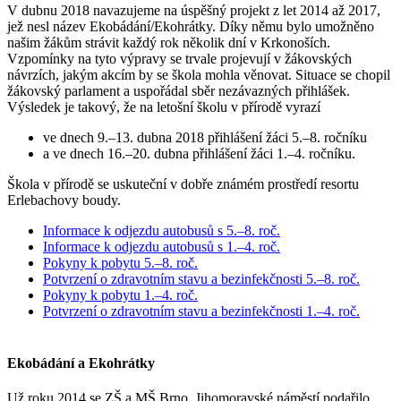
V dubnu 2018 navazujeme na úspěšný projekt z let 2014 až 2017,
jež nesl název Ekobádání/Ekohrátky. Díky němu bylo umožněno
našim žákům strávit každý rok několik dní v Krkonoších.
Vzpomínky na tyto výpravy se trvale projevují v žákovských
návrzích, jakým akcím by se škola mohla věnovat. Situace se chopil
žákovský parlament a uspořádal sběr nezávazných přihlášek.
Výsledek je takový, že na letošní školu v přírodě vyrazí
ve dnech 9.–13. dubna 2018 přihlášení žáci 5.–8. ročníku
a ve dnech 16.–20. dubna přihlášení žáci 1.–4. ročníku.
Škola v přírodě se uskuteční v dobře známém prostředí resortu
Erlebachovy boudy.
Informace k odjezdu autobusů s 5.–8. roč.
Informace k odjezdu autobusů s 1.–4. roč.
Pokyny k pobytu 5.–8. roč.
Potvrzení o zdravotním stavu a bezinfekčnosti 5.–8. roč.
Pokyny k pobytu 1.–4. roč.
Potvrzení o zdravotním stavu a bezinfekčnosti 1.–4. roč.
Ekobádání a Ekohrátky
Už roku 2014 se ZŠ a MŠ Brno, Jihomoravské náměstí podařilo