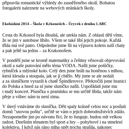
připravila romantické výhledy do zasněženého okolí. Bohatou
fotogalerii naleznete na webových stránkách školy.
Ekobádání 2014 – Škola v Krkonoších – Úryvek z deníku 1.ABC
Cesta do Krkonoš byla dlouhá, ale utekla nám. Z ohlasů dětí víme,
že se jim v autobuse líbilo. Všem se také líbí jejich pokoje. Každá
třída má své patro. Odpoledne jsme šli na výpravu kolem naší chaty
a pak ještě na jednu – za Krakonošem.
V pondělí jsme se kromě matematiky a češtiny věnovali objevování
okolí a naše putování mělo téma VODA. Našli jsme potůčky,
rybníček a mlýnské kolo. Celý den jsme hráli na honěnou s mlhou,
která klesala a stoupala, jak se jí chtělo. My jsme se ale nedali
a za sluníčkem vyrazili k chatě Špindlerovce. Překročili jsme hranici
do Polska a hned za ní jsme sluníčko našli. Uspořádali jsme mu
i malý koncert. Písnička o pramínku se mu určitě líbila, takže nám
přeje a vůbec nám tu není zima.
V úterý vstáváme do sluníčka. Děti spaly krásně celou noc a posílali
domů "snovou poštu", určitě se vám o jejich dobrodružstvích zdálo.
Nezapomeňte jim po návratu říct, že to funguje, budou mít velkou
radost. Dnešním tématem byl sport a hry – pohybové i na stmelení
kolektivu. I když nás ráno mlha opět trochu strašila, nakonec