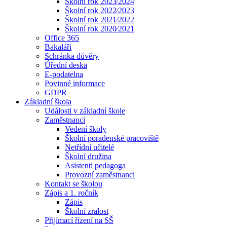
Školní rok 2023⁄2024
Školní rok 2022⁄2023
Školní rok 2021⁄2022
Školní rok 2020⁄2021
Office 365
Bakaláři
Schránka důvěry
Úřední deska
E-podatelna
Povinné informace
GDPR
Základní škola
Události v základní škole
Zaměstnanci
Vedení školy
Školní poradenské pracoviště
Netřídní učitelé
Školní družina
Asistenti pedagoga
Provozní zaměstnanci
Kontakt se školou
Zápis a 1. ročník
Zápis
Školní zralost
Přijímací řízení na SŠ