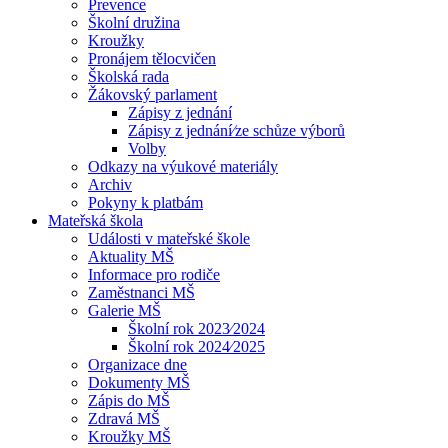
Prevence
Školní družina
Kroužky
Pronájem tělocvičen
Školská rada
Žákovský parlament
Zápisy z jednání
Zápisy z jednání⁄ze schůze výborů
Volby
Odkazy na výukové materiály
Archiv
Pokyny k platbám
Mateřská škola
Události v mateřské škole
Aktuality MŠ
Informace pro rodiče
Zaměstnanci MŠ
Galerie MŠ
Školní rok 2023⁄2024
Školní rok 2024⁄2025
Organizace dne
Dokumenty MŠ
Zápis do MŠ
Zdravá MŠ
Kroužky MŠ