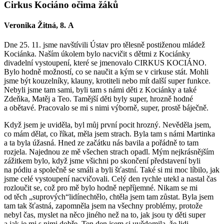
Cirkus Kociáno očima žáků
Veronika Žitná, 8. A
Dne 25. 11. jsme navštívili Ústav pro tělesně postiženou mládež
Kociánka. Naším úkolem bylo nacvičit s dětmi z Kociánky
divadelní vystoupení, které se jmenovalo CIRKUS KOCIÁNO.
Bylo hodně možností, co se naučit a kým se v cirkuse stát. Mohli
jsme být kouzelníky, klauny, krotiteli nebo mít další super funkce.
Nebyli jsme tam sami, byli tam s námi děti z Kociánky a také
Zdeňka, Matěj a Teo. Tamější děti byly super, hrozně hodné
a obětavé. Pracovalo se mi s nimi výborně, super, prostě báječně.
Když jsem je uviděla, byl můj první pocit hrozný. Nevěděla jsem,
co mám dělat, co říkat, měla jsem strach. Byla tam s námi Martinka
a ta byla úžasná. Hned ze začátku nás bavila a pořádně to tam
rozjela. Najednou ze mě všechen strach opadl. Mým nejkrásnějším
zážitkem bylo, když jsme všichni po skončení představení byli
na pódiu a společně se smáli a byli šťastní. Také si mi moc líbilo, jak
jsme celé vystoupení nacvičovali. Celý den rychle utekl a nastal čas
rozloučit se, což pro mě bylo hodně nepříjemné. Nikam se mi
od těch „suprových“lidínechtělo, chtěla jsem tam zůstat. Byla jsem
tam tak šťastná, zapomněla jsem na všechny problémy, protože
nebyl čas, myslet na něco jiného než na to, jak jsou ty děti super
a jak je mi s nimi dobře. Ten den jsem si uvědomila, že lidi