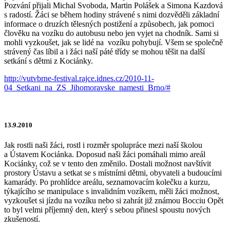
Pozvání přijali Michal Svoboda, Martin Polášek a Simona Kazdová
s radostí. Žáci se během hodiny strávené s nimi dozvěděli základní
informace o druzích tělesných postižení a způsobech, jak pomoci
člověku na vozíku do autobusu nebo jen vyjet na chodník. Sami si
mohli vyzkoušet, jak se lidé na vozíku pohybují. Všem se společně
strávený čas líbil a i žáci naší páté třídy se mohou těšit na další
setkání s dětmi z Kociánky.
http://vutvbrne-festival.rajce.idnes.cz/2010-11-
04_Setkani_na_ZS_Jihomoravske_namesti_Brno/#
13.9.2010
Jak rostli naši žáci, rostl i rozměr spolupráce mezi naší školou
a Ústavem Kociánka. Doposud naši žáci pomáhali mimo areál
Kociánky, což se v tento den změnilo. Dostali možnost navštívit
prostory Ústavu a setkat se s místními dětmi, obyvateli a budoucími
kamarády. Po prohlídce areálu, seznamovacím kolečku a kurzu,
týkajícího se manipulace s invalidním vozíkem, měli žáci možnost,
vyzkoušet si jízdu na vozíku nebo si zahrát již známou Bocciu Opět
to byl velmi příjemný den, který s sebou přinesl spoustu nových
zkušeností.