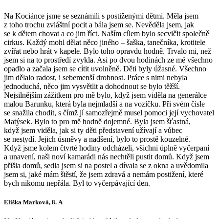
Na Kociánce jsme se seznámili s postiženými dětmi. Měla jsem
z toho trochu zvláštní pocit a bála jsem se. Nevěděla jsem, jak
se k dětem chovat a co jim říct. Naším cílem bylo secvičit společně
cirkus. Každý mohl dělat něco jiného – šaška, tanečníka, krotitele
zvířat nebo hrát v kapele. Bylo toho opravdu hodně. Trvalo mi, než
jsem si na to prostředí zvykla. Asi po dvou hodinách ze mě všechno
opadlo a začala jsem se cítit uvolněně. Děti byly úžasné. Všechno
jim dělalo radost, i sebemenší drobnost. Práce s nimi nebyla
jednoduchá, něco jim vysvětlit a dohodnout se bylo těžší.
Nejsilnějším zážitkem pro mě bylo, když jsem viděla na generálce
malou Barunku, která byla nejmladší a na vozíčku. Při svém čísle
se snažila chodit, s čímž jí samozřejmě musel pomoci její vychovatel
Matýsek. Bylo to pro mě hodně dojemné. Byla jsem šťastná,
když jsem viděla, jak si ty děti představení užívají a vůbec
se nestydí. Jejich úsměvy a nadšení, bylo to prostě kouzelné.
Když jsme kolem čtvrté hodiny odcházeli, všichni úplně vyčerpaní
a unavení, naši noví kamarádi nás nechtěli pustit domů. Když jsem
přišla domů, sedla jsem si na postel a dívala se z okna a uvědomila
jsem si, jaké mám štěstí, že jsem zdravá a nemám postižení, které
bych nikomu nepřála. Byl to vyčerpávající den.
Eliška Marková, 8. A