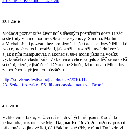
25_Cirkus_Kociano_-_2._den/
23.11.2010
Možnost poznat blíže život lidí s tělesným postižením dostali i žáci
šesté třídy v rámci hodiny Občanské výchovy. Simona, Martin
a Michal přijali pozvání bez problémů. I „šesťáci“ se dozvěděli, jaké
jsou typy tělesných postižení, jak složit a rozložit invalidní vozík
a jak s ním manipulovat. Nakonec si také mohli jízdu na vozíku
vyzkoušet na vlastní kůži. Žáky téma velice zaujalo a těší se na další
setkání, které je jistě čeká. Děkujeme Simče, Martinovi a Michalovi
za poučnou a příjemnou návštěvu.
http://vutvbrne-festival.rajce.idnes.cz/2010-11-
23_Setkani_s_zaky_ZS_Jihomoravske_namesti_Brno/
4.11.2010
Vzhledem k faktu, že žáci našich devátých tříd jsou s Kociánkou
jedna ruka, rozhodla se Mgr. Dagmar Kolářová, že možnost poznat
příjemné a zajímavé lidi, dá i žákům páté třídy v rámci Dnů zdraví.