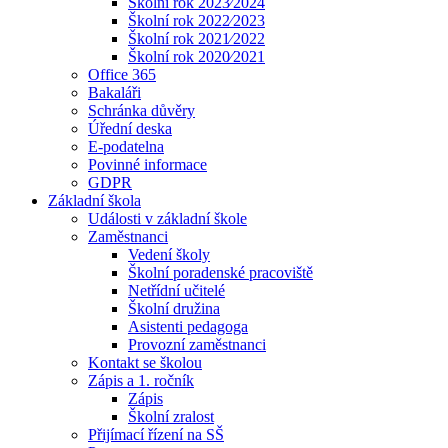
Školní rok 2023⁄2024
Školní rok 2022⁄2023
Školní rok 2021⁄2022
Školní rok 2020⁄2021
Office 365
Bakaláři
Schránka důvěry
Úřední deska
E-podatelna
Povinné informace
GDPR
Základní škola
Události v základní škole
Zaměstnanci
Vedení školy
Školní poradenské pracoviště
Netřídní učitelé
Školní družina
Asistenti pedagoga
Provozní zaměstnanci
Kontakt se školou
Zápis a 1. ročník
Zápis
Školní zralost
Přijímací řízení na SŠ