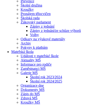
Prevence
Školní družina
Kroužky
Pronájem tělocvičen
Školská rada
Žákovský parlament
Zápisy z jednání
Zápisy z jednání⁄ze schůze výborů
Volby
Odkazy na výukové materiály
Archiv
Pokyny k platbám
Mateřská škola
Události v mateřské škole
Aktuality MŠ
Informace pro rodiče
Zaměstnanci MŠ
Galerie MŠ
Školní rok 2023⁄2024
Školní rok 2024⁄2025
Organizace dne
Dokumenty MŠ
Zápis do MŠ
Zdravá MŠ
Kroužky MŠ