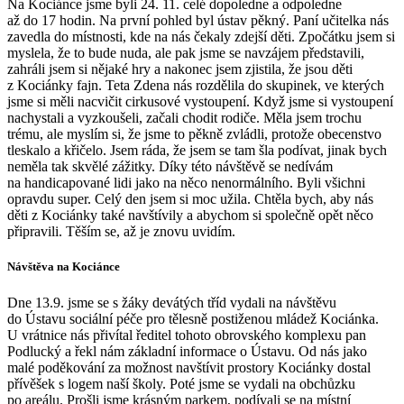
Na Kociánce jsme byli 24. 11. celé dopoledne a odpoledne
až do 17 hodin. Na první pohled byl ústav pěkný. Paní učitelka nás
zavedla do místnosti, kde na nás čekaly zdejší děti. Zpočátku jsem si
myslela, že to bude nuda, ale pak jsme se navzájem představili,
zahráli jsem si nějaké hry a nakonec jsem zjistila, že jsou děti
z Kociánky fajn. Teta Zdena nás rozdělila do skupinek, ve kterých
jsme si měli nacvičit cirkusové vystoupení. Když jsme si vystoupení
nachystali a vyzkoušeli, začali chodit rodiče. Měla jsem trochu
trému, ale myslím si, že jsme to pěkně zvládli, protože obecenstvo
tleskalo a křičelo. Jsem ráda, že jsem se tam šla podívat, jinak bych
neměla tak skvělé zážitky. Díky této návštěvě se nedívám
na handicapované lidi jako na něco nenormálního. Byli všichni
opravdu super. Celý den jsem si moc užila. Chtěla bych, aby nás
děti z Kociánky také navštívily a abychom si společně opět něco
připravili. Těším se, až je znovu uvidím.
Návštěva na Kociánce
Dne 13.9. jsme se s žáky devátých tříd vydali na návštěvu
do Ústavu sociální péče pro tělesně postiženou mládež Kociánka.
U vrátnice nás přivítal ředitel tohoto obrovského komplexu pan
Podlucký a řekl nám základní informace o Ústavu. Od nás jako
malé poděkování za možnost navštívit prostory Kociánky dostal
přívěšek s logem naší školy. Poté jsme se vydali na obchůzku
po areálu. Prošli jsme krásným parkem, podívali se na místní