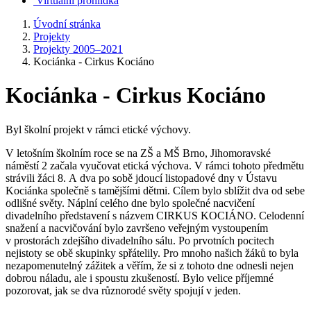
Virtuální prohlídka
Úvodní stránka
Projekty
Projekty 2005–2021
Kociánka - Cirkus Kociáno
Kociánka - Cirkus Kociáno
Byl školní projekt v rámci etické výchovy.
V letošním školním roce se na ZŠ a MŠ Brno, Jihomoravské
náměstí 2 začala vyučovat etická výchova. V rámci tohoto předmětu
strávili žáci 8. A dva po sobě jdoucí listopadové dny v Ústavu
Kociánka společně s tamějšími dětmi. Cílem bylo sblížit dva od sebe
odlišné světy. Náplní celého dne bylo společné nacvičení
divadelního představení s názvem CIRKUS KOCIÁNO. Celodenní
snažení a nacvičování bylo završeno veřejným vystoupením
v prostorách zdejšího divadelního sálu. Po prvotních pocitech
nejistoty se obě skupinky spřátelily. Pro mnoho našich žáků to byla
nezapomenutelný zážitek a věřím, že si z tohoto dne odnesli nejen
dobrou náladu, ale i spoustu zkušeností. Bylo velice příjemné
pozorovat, jak se dva různorodé světy spojují v jeden.