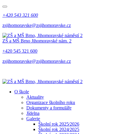
+420 543 321 600
zsjihomoravske@zsjihomoravske.cz
ZŠ a MŠ Brno
Jihomoravské nám. 2
+420 545 321 600
zsjihomoravske@zsjihomoravske.cz
O škole
Aktuality
Organizace školního roku
Dokumenty a formuláře
Jídelna
Galerie
Školní rok 2025⁄2026
Školní rok 2024⁄2025