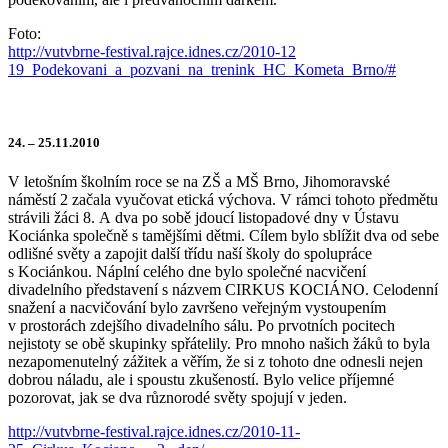
Foto:
http://vutvbrne-festival.rajce.idnes.cz/2010-12
19_Podekovani_a_pozvani_na_trenink_HC_Kometa_Brno/#
24. – 25.11.2010
V letošním školním roce se na ZŠ a MŠ Brno, Jihomoravské
náměstí 2 začala vyučovat etická výchova. V rámci tohoto předmětu
strávili žáci 8. A dva po sobě jdoucí listopadové dny v Ústavu
Kociánka společně s tamějšími dětmi. Cílem bylo sblížit dva od sebe
odlišné světy a zapojit další třídu naší školy do spolupráce
s Kociánkou. Náplní celého dne bylo společné nacvičení
divadelního představení s názvem CIRKUS KOCIÁNO. Celodenní
snažení a nacvičování bylo završeno veřejným vystoupením
v prostorách zdejšího divadelního sálu. Po prvotních pocitech
nejistoty se obě skupinky spřátelily. Pro mnoho našich žáků to byla
nezapomenutelný zážitek a věřím, že si z tohoto dne odnesli nejen
dobrou náladu, ale i spoustu zkušeností. Bylo velice příjemné
pozorovat, jak se dva různorodé světy spojují v jeden.
http://vutvbrne-festival.rajce.idnes.cz/2010-11-