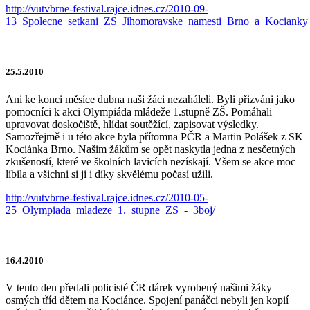
http://vutvbrne-festival.rajce.idnes.cz/2010-09-
13_Spolecne_setkani_ZS_Jihomoravske_namesti_Brno_a_Kocianky
25.5.2010
Ani ke konci měsíce dubna naši žáci nezaháleli. Byli přizváni jako
pomocníci k akci Olympiáda mládeže 1.stupně ZŠ. Pomáhali
upravovat doskočiště, hlídat soutěžící, zapisovat výsledky.
Samozřejmě i u této akce byla přítomna PČR a Martin Polášek z SK
Kociánka Brno. Našim žákům se opět naskytla jedna z nesčetných
zkušeností, které ve školních lavicích nezískají. Všem se akce moc
líbila a všichni si ji i díky skvělému počasí užili.
http://vutvbrne-festival.rajce.idnes.cz/2010-05-
25_Olympiada_mladeze_1._stupne_ZS_-_3boj/
16.4.2010
V tento den předali policisté ČR dárek vyrobený našimi žáky
osmých tříd dětem na Kociánce. Spojení panáčci nebyli jen kopií