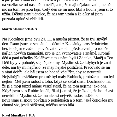
na vozíku se od nás ničím neliší, a to, že mají nějakou vadu, nemění
nic na tom, že jsou fajn. Celý den se mi moc líbil a hodně jsem si to
užila. Děkuji paní učitelce, že nás tam vzala a že díky ní jsem
poznala úplně skvělé lidi.
Marek Malimánek, 8. A
Na Kociánce jsme byli 24. 11. a musím přiznat, že to byl skvělý
den. Ráno jsme se seznámili s dětmi z Kociánky prostřednictvím
her. Poté jsme začali nacvičovat divadelní představení pro rodiče
našich nových kamarádů, pro jejich vychovatele a známé. Kromě
dětí a paní učitelky Kolářové tam s námi byli i Zdenka, Matěj a Teo.
Děti byly v pohodě, stejně jako my. Myslím si, že kdybych je znal
déle, ani by mi nepřišlo, že mají nějaké postižení. Pracovalo se mi
s nimi dobře, ale bál jsem se hodně věcí říct, aby se neurazili.
Nejsilnějším zážitkem pro mě byl malý Rubínek, protože na tom byl
nejhůř. Měl jsem radost z toho, když se začal smát. Docházelo mi,
že já a moji blízcí máme velké štěstí, že na tom nejsme jako oni.
Když jsem se s Rubim loučil, říkal jsem si, že je škoda, že ho už asi
neuvidím. Myslím si, že mu ale asi největší radost udělalo,
když jsme si spolu povídali o pohádkách a o tom, jaká čokoláda mu
chutná víc, jestli oříšková, mléčná nebo bílá.
Nikol Musálková, 8. A