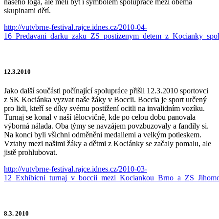
našeho loga, ale měli být i symbolem spolupráce mezi oběma
skupinami dětí.
http://vutvbrne-festival.rajce.idnes.cz/2010-04-
16_Predavani_darku_zaku_ZS_postizenym_detem_z_Kocianky_spol
12.3.2010
Jako další součásti počínající spolupráce přišli 12.3.2010 sportovci
z SK Kociánka vyzvat naše žáky v Boccii. Boccia je sport určený
pro lidi, kteří se díky svému postižení ocitli na invalidním vozíku.
Turnaj se konal v naší tělocvičně, kde po celou dobu panovala
výborná nálada. Oba týmy se navzájem povzbuzovaly a fandily si.
Na konci byli všichni odměněni medailemi a velkým potleskem.
Vztahy mezi našimi žáky a dětmi z Kociánky se začaly pomalu, ale
jistě prohlubovat.
http://vutvbrne-festival.rajce.idnes.cz/2010-03-
12_Exhibicni_turnaj_v_boccii_mezi_Kociankou_Brno_a_ZS_Jihomo
8.3. 2010