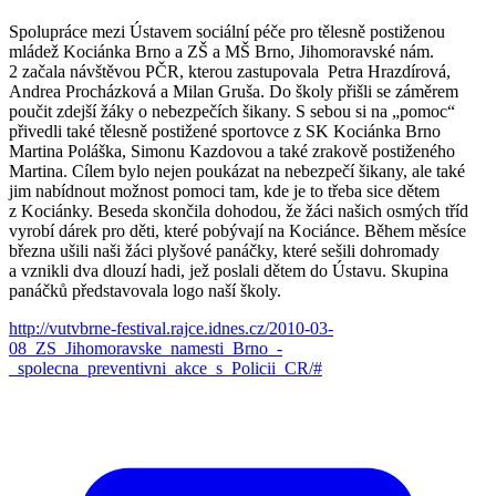
Spolupráce mezi Ústavem sociální péče pro tělesně postiženou
mládež Kociánka Brno a ZŠ a MŠ Brno, Jihomoravské nám.
2 začala návštěvou PČR, kterou zastupovala Petra Hrazdírová,
Andrea Procházková a Milan Gruša. Do školy přišli se záměrem
poučit zdejší žáky o nebezpečích šikany. S sebou si na „pomoc“
přivedli také tělesně postižené sportovce z SK Kociánka Brno
Martina Poláška, Simonu Kazdovou a také zrakově postiženého
Martina. Cílem bylo nejen poukázat na nebezpečí šikany, ale také
jim nabídnout možnost pomoci tam, kde je to třeba sice dětem
z Kociánky. Beseda skončila dohodou, že žáci našich osmých tříd
vyrobí dárek pro děti, které pobývají na Kociánce. Během měsíce
března ušili naši žáci plyšové panáčky, které sešili dohromady
a vznikli dva dlouzí hadi, jež poslali dětem do Ústavu. Skupina
panáčků představovala logo naší školy.
http://vutvbrne-festival.rajce.idnes.cz/2010-03-
08_ZS_Jihomoravske_namesti_Brno_-
_spolecna_preventivni_akce_s_Policii_CR/#