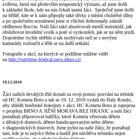
zvířenu, která má především terapeutický význam, až jsme došli
k základní škole, kde na nás čekali tamní žáci. Společně jsme došli
na hřiště, kde se k nám připojily také dívky z místní chráněné dílny
a po společném seznámení jsme si všichni dohromady zahráli
oblíbenou Bocciu. Naši žáci také absolvovali menší instruktáž, jak
obsluhovat invalidní vozík a poté si vyzkoušeli, jak se na něm jezdí.
Dopoledne rychle uběhlo a tak nezbývalo než se s novými
kamarády rozloučit a těšit se na další setkání.
Fotografie z akcí, na kterých se podílíme můžete vidět
na
http://vutvbrne-festival.rajce.idnes.cz/
19.12.2010
Žáci našich devátých tříd dostali za svoji pomoc pozvání na trénink
od HC Kometa Brno a tak se 19. 12. 2010 vydali do Haly Rondo,
aby shlédli brněnské hokejisty v akci. HC Kometa Brno je zapojena
v projektu BRNO A JIŽNÍ MORAVA BEZ HRANIC a naši žáci
pomáhali připravovat balíčky, které Kometa věnovala dětem
z dětských domovů, dětem handicapovaným nebo dětem
v diagnostických ústavech. Jsme pyšni na naše žáky, že pomáhají
tam, kde je to nejvíce třeba a budiž jim návštěva tréninku nejen
poděkováním, ale i předvánočním dárkem.