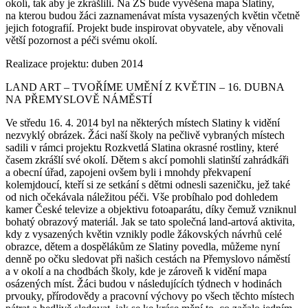
okolí, tak aby je zkrášlili. Na ZŠ bude vyvěšena mapa Slatiny,
na kterou budou žáci zaznamenávat místa vysazených květin včetně
jejich fotografií. Projekt bude inspirovat obyvatele, aby věnovali
větší pozornost a péči svému okolí.
Realizace projektu: duben 2014
LAND ART – TVOŘÍME UMĚNÍ Z KVĚTIN – 16. DUBNA
NA PŘEMYSLOVĚ NÁMĚSTÍ
Ve středu 16. 4. 2014 byl na některých místech Slatiny k vidění
nezvyklý obrázek. Žáci naší školy na pečlivě vybraných místech
sadili v rámci projektu Rozkvetlá Slatina okrasné rostliny, které
časem zkrášlí své okolí. Dětem s akcí pomohli slatinští zahrádkáři
a obecní úřad, zapojeni ovšem byli i mnohdy překvapení
kolemjdoucí, kteří si ze setkání s dětmi odnesli sazeničku, jež také
od nich očekávala náležitou péči. Vše probíhalo pod dohledem
kamer České televize a objektivu fotoaparátu, díky čemuž vzniknul
bohatý obrazový materiál. Jak se tato společná land-artová aktivita,
kdy z vysazených květin vznikly podle žákovských návrhů celé
obrazce, dětem a dospělákům ze Slatiny povedla, můžeme nyní
denně po očku sledovat při našich cestách na Přemyslovo náměstí
a v okolí a na chodbách školy, kde je zároveň k vidění mapa
osázených míst. Žáci budou v následujících týdnech v hodinách
prvouky, přírodovědy a pracovní výchovy po všech těchto místech