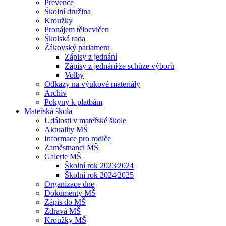
Prevence
Školní družina
Kroužky
Pronájem tělocvičen
Školská rada
Žákovský parlament
Zápisy z jednání
Zápisy z jednání⁄ze schůze výborů
Volby
Odkazy na výukové materiály
Archiv
Pokyny k platbám
Mateřská škola
Události v mateřské škole
Aktuality MŠ
Informace pro rodiče
Zaměstnanci MŠ
Galerie MŠ
Školní rok 2023⁄2024
Školní rok 2024⁄2025
Organizace dne
Dokumenty MŠ
Zápis do MŠ
Zdravá MŠ
Kroužky MŠ