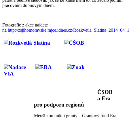
pátrat a bedlivě sledovat, jak se ke kráse mění to, co začalo jedním
pracovním dubnovým dnem.
Fotografie z akce najdete
na
http://zsjihomoravske.rajce.idnes.cz/Rozkvetla_Slatina_2014_04_1
ČSOB
a Era
pro podporu regionů
Menší komunitní granty – Grantový fond Era