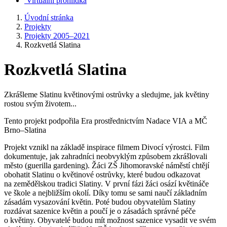
Virtuální prohlídka
Úvodní stránka
Projekty
Projekty 2005–2021
Rozkvetlá Slatina
Rozkvetlá Slatina
Zkrášleme Slatinu květinovými ostrůvky a sledujme, jak květiny
rostou svým životem...
Tento projekt podpořila Era prostřednictvím Nadace VIA a MČ
Brno–Slatina
Projekt vznikl na základě inspirace filmem Divocí výrostci. Film
dokumentuje, jak zahradníci neobvyklým způsobem zkrášlovali
město (guerilla gardening). Žáci ZŠ Jihomoravské náměstí chtějí
obohatit Slatinu o květinové ostrůvky, které budou odkazovat
na zemědělskou tradici Slatiny. V první fázi žáci osází květináče
ve škole a nejbližším okolí. Díky tomu se sami naučí základním
zásadám vysazování květin. Poté budou obyvatelům Slatiny
rozdávat sazenice květin a poučí je o zásadách správné péče
o květiny. Obyvatelé budou mít možnost sazenice vysadit ve svém