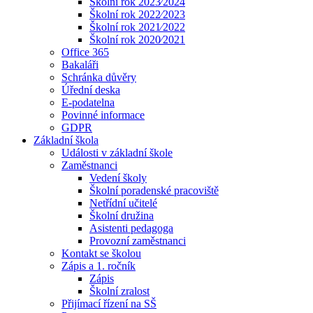
Školní rok 2023⁄2024
Školní rok 2022⁄2023
Školní rok 2021⁄2022
Školní rok 2020⁄2021
Office 365
Bakaláři
Schránka důvěry
Úřední deska
E-podatelna
Povinné informace
GDPR
Základní škola
Události v základní škole
Zaměstnanci
Vedení školy
Školní poradenské pracoviště
Netřídní učitelé
Školní družina
Asistenti pedagoga
Provozní zaměstnanci
Kontakt se školou
Zápis a 1. ročník
Zápis
Školní zralost
Přijímací řízení na SŠ