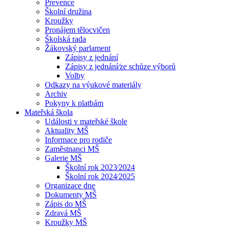
Prevence
Školní družina
Kroužky
Pronájem tělocvičen
Školská rada
Žákovský parlament
Zápisy z jednání
Zápisy z jednání⁄ze schůze výborů
Volby
Odkazy na výukové materiály
Archiv
Pokyny k platbám
Mateřská škola
Události v mateřské škole
Aktuality MŠ
Informace pro rodiče
Zaměstnanci MŠ
Galerie MŠ
Školní rok 2023⁄2024
Školní rok 2024⁄2025
Organizace dne
Dokumenty MŠ
Zápis do MŠ
Zdravá MŠ
Kroužky MŠ