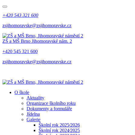
+420 543 321 600
zsjihomoravske@zsjihomoravske.cz
ZŠ a MŠ Brno
Jihomoravské nám. 2
+420 545 321 600
zsjihomoravske@zsjihomoravske.cz
O škole
Aktuality
Organizace školního roku
Dokumenty a formuláře
Jídelna
Galerie
Školní rok 2025⁄2026
Školní rok 2024⁄2025