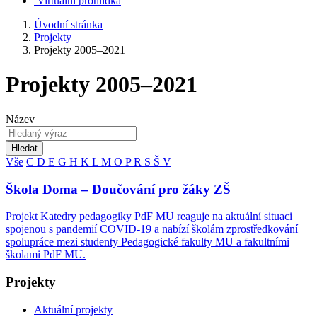
Virtuální prohlídka
Úvodní stránka
Projekty
Projekty 2005–2021
Projekty 2005–2021
Název
Hledat
Vše
C
D
E
G
H
K
L
M
O
P
R
S
Š
V
Škola Doma – Doučování pro žáky ZŠ
Projekt Katedry pedagogiky PdF MU reaguje na aktuální situaci
spojenou s pandemií COVID-19 a nabízí školám zprostředkování
spolupráce mezi studenty Pedagogické fakulty MU a fakultními
školami PdF MU.
Projekty
Aktuální projekty