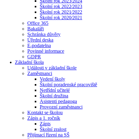
Školní rok 2023⁄2024
Školní rok 2022⁄2023
Školní rok 2021⁄2022
Školní rok 2020⁄2021
Office 365
Bakaláři
Schránka důvěry
Úřední deska
E-podatelna
Povinné informace
GDPR
Základní škola
Události v základní škole
Zaměstnanci
Vedení školy
Školní poradenské pracoviště
Netřídní učitelé
Školní družina
Asistenti pedagoga
Provozní zaměstnanci
Kontakt se školou
Zápis a 1. ročník
Zápis
Školní zralost
Přijímací řízení na SŠ