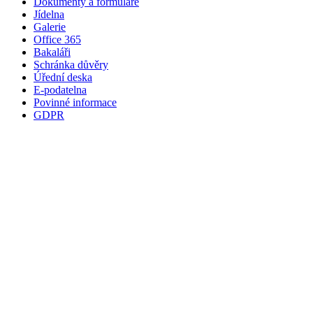
Dokumenty a formuláře
Jídelna
Galerie
Office 365
Bakaláři
Schránka důvěry
Úřední deska
E-podatelna
Povinné informace
GDPR