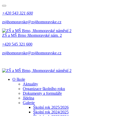
+420 543 321 600
zsjihomoravske@zsjihomoravske.cz
ZŠ a MŠ Brno
Jihomoravské nám. 2
+420 545 321 600
zsjihomoravske@zsjihomoravske.cz
O škole
Aktuality
Organizace školního roku
Dokumenty a formuláře
Jídelna
Galerie
Školní rok 2025⁄2026
Školní rok 2024⁄2025