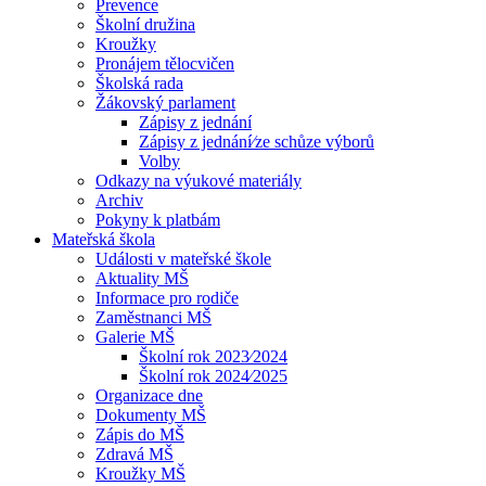
Prevence
Školní družina
Kroužky
Pronájem tělocvičen
Školská rada
Žákovský parlament
Zápisy z jednání
Zápisy z jednání⁄ze schůze výborů
Volby
Odkazy na výukové materiály
Archiv
Pokyny k platbám
Mateřská škola
Události v mateřské škole
Aktuality MŠ
Informace pro rodiče
Zaměstnanci MŠ
Galerie MŠ
Školní rok 2023⁄2024
Školní rok 2024⁄2025
Organizace dne
Dokumenty MŠ
Zápis do MŠ
Zdravá MŠ
Kroužky MŠ