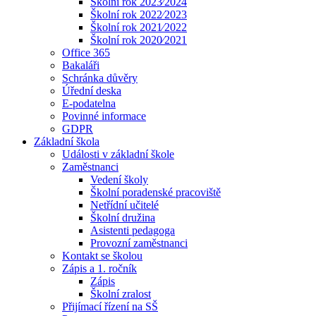
Školní rok 2023⁄2024
Školní rok 2022⁄2023
Školní rok 2021⁄2022
Školní rok 2020⁄2021
Office 365
Bakaláři
Schránka důvěry
Úřední deska
E-podatelna
Povinné informace
GDPR
Základní škola
Události v základní škole
Zaměstnanci
Vedení školy
Školní poradenské pracoviště
Netřídní učitelé
Školní družina
Asistenti pedagoga
Provozní zaměstnanci
Kontakt se školou
Zápis a 1. ročník
Zápis
Školní zralost
Přijímací řízení na SŠ